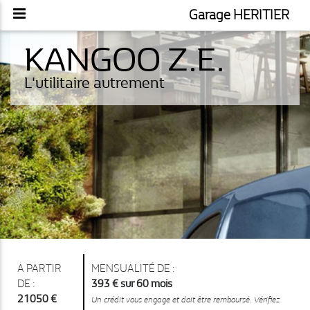
Garage HERITIER
KANGOO Z.E.
L'utilitaire autrement
A PARTIR
MENSUALITÉ DE :
DE :
393 € sur 60 mois
21050 €
Un crédit vous engage et doit être remboursé. Vérifiez